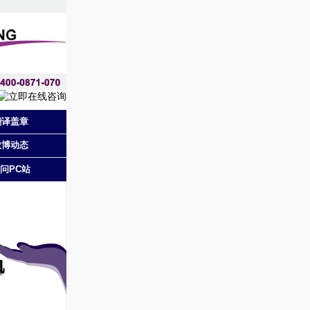
翻译盖章
微博动态
问PC站