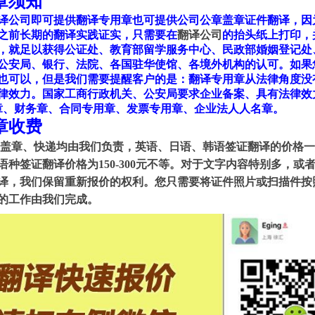
章须知
译公司即可提供翻译专用章也可提供公司公章盖章证件翻译，因
1
之前长期的翻译实践证实，只需要在
翻译公司
的抬头纸上打印，
，就足以获得公证处、教育部留学服务中心、民政部婚姻登记处
公安局、银行、法院、各国驻华使馆、各境外机构的认可。如果
也可以，但是我们需要提醒客户的是：
翻译专用章从法律角度没
律效力
。国家工商行政机关、公安局要求企业备案、具有法律效
章、财务章、合同专用章、发票专用章、企业法人人名章。
章收费
盖章、快递均由我们负责，英语、日语、韩语签证翻译的价格一般为
语种签证翻译价格为150-300元不等。对于文字内容特别多，或
译，我们保留重新报价的权利。您只需要将证件照片或扫描件按
的工作由我们完成。