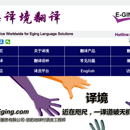
页
关于译境
翻译产品
译
翻译语种
常见问题
店
译员平台
English
访