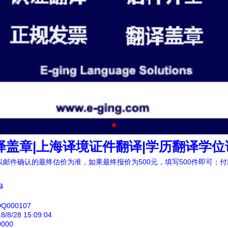
1
2
3
译盖章|上海译境证件翻译|学历翻译学位
以邮件确认的最终估价为准，如果最终报价为500元，填写500件即可；
3
000107
8/28 15:09:04
000